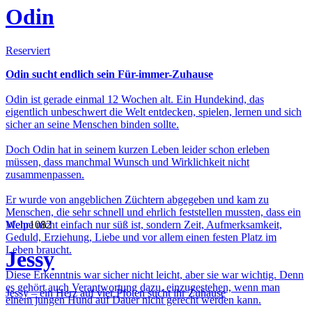
Odin
Reserviert
Odin sucht endlich sein Für-immer-Zuhause
Odin ist gerade einmal 12 Wochen alt. Ein Hundekind, das
eigentlich unbeschwert die Welt entdecken, spielen, lernen und sich
sicher an seine Menschen binden sollte.
Doch Odin hat in seinem kurzen Leben leider schon erleben
müssen, dass manchmal Wunsch und Wirklichkeit nicht
zusammenpassen.
Er wurde von angeblichen Züchtern abgegeben und kam zu
Menschen, die sehr schnell und ehrlich feststellen mussten, dass ein
Welpe nicht einfach nur süß ist, sondern Zeit, Aufmerksamkeit,
Mehr
1082
Geduld, Erziehung, Liebe und vor allem einen festen Platz im
Leben braucht.
Jessy
Diese Erkenntnis war sicher nicht leicht, aber sie war wichtig. Denn
es gehört auch Verantwortung dazu, einzugestehen, wenn man
Jessy – ein Herz auf vier Pfoten sucht ihr Zuhause
einem jungen Hund auf Dauer nicht gerecht werden kann.